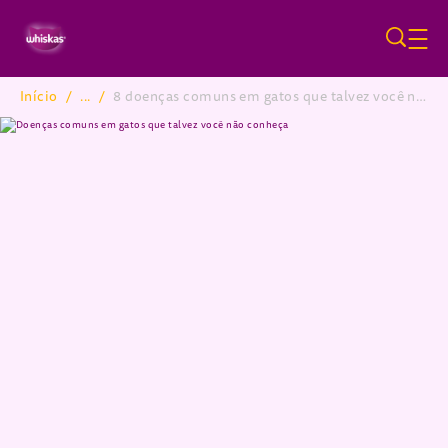
Pular para o conteúdo principa
Início
/
...
/
8 doenças comuns em gatos que talvez você não conheça
Breadcrumb