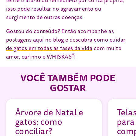
tente tratá-lo ou remediá-lo por conta própria,
isso pode resultar no agravamento ou
surgimento de outras doenças.
Gostou do conteúdo? Então acompanhe as
postagens
aqui no blog
e descubra
como cuidar
de gatos em todas as fases da vida
com muito
®
amor, carinho e WHISKAS
!
VOCÊ TAMBÉM PODE
GOSTAR
Árvore de Natal e
Tela
gatos: como
para
conciliar?
comp