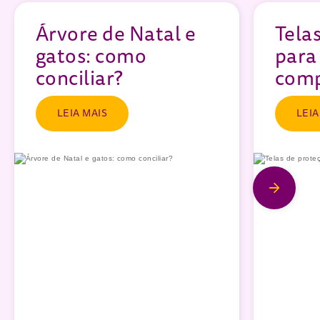
Árvore de Natal e
Tela
gatos: como
para
conciliar?
comp
LEIA MAIS
LEIA