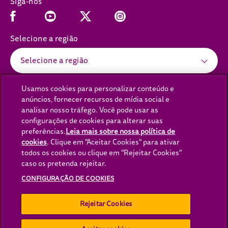
Siga-nos
Facebook (opens in new window)
Youtube (opens in new window)
Instagram (opens in new window)
x (opens in new window)
Selecione a região
Selecione a região
Usamos cookies para personalizar conteúdo e
anúncios, fornecer recursos de mídia social e
(opens in new window)
(opens in new window)
Política de Privacidade
Política de cookies
analisar nosso tráfego. Você pode usar as
(opens in new window)
(opens in new window)
configurações de cookies para alterar suas
Aviso Legal
Acessibilidade
preferências.
Leia mais sobre nossa política de
(opens in new
Fale Conosco
Lei da Escravidão Moderna
cookies
(opens in a new tab)
. Clique em "Aceitar Cookies" para ativar
todos os cookies ou clique em "Rejeitar Cookies"
(opens in new window)
(opens in new window
Lei Transparência Cadeia
Opções de Anúncio
caso os pretenda rejeitar.
(opens in new window)
Carreiras
Configuração de cookies
CONFIGURAÇÃO DE COOKIES
Rejeitar Cookies
Copyright© Mars 2026 WHISKAS® - Todos os direitos reservados.
WHISKAS® é uma marca registrada de Mars, Incoporated e suas
afiliadas.