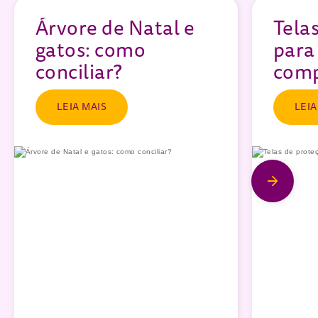
Árvore de Natal e
Tela
gatos: como
para
conciliar?
comp
LEIA MAIS
LEIA