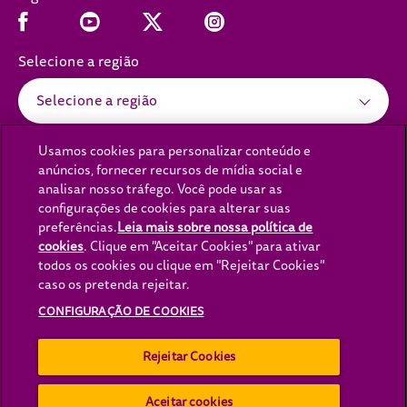
Facebook (opens in new window)
Youtube (opens in new window)
Instagram (opens in new window)
x (opens in new window)
Selecione a região
Selecione a região
Usamos cookies para personalizar conteúdo e
anúncios, fornecer recursos de mídia social e
(opens in new window)
(opens in new window)
Política de Privacidade
Política de cookies
analisar nosso tráfego. Você pode usar as
(opens in new window)
(opens in new window)
configurações de cookies para alterar suas
Aviso Legal
Acessibilidade
preferências.
Leia mais sobre nossa política de
(opens in new
Fale Conosco
Lei da Escravidão Moderna
cookies
(opens in a new tab)
. Clique em "Aceitar Cookies" para ativar
todos os cookies ou clique em "Rejeitar Cookies"
(opens in new window)
(opens in new window
Lei Transparência Cadeia
Opções de Anúncio
caso os pretenda rejeitar.
(opens in new window)
Carreiras
Configuração de cookies
CONFIGURAÇÃO DE COOKIES
Rejeitar Cookies
Copyright© Mars 2026 WHISKAS® - Todos os direitos reservados.
WHISKAS® é uma marca registrada de Mars, Incoporated e suas
afiliadas.
Aceitar cookies