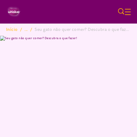
Pular para o conteúdo principa
Início
/
...
/
Seu gato não quer comer? Descubra o que fazer!
Breadcrumb