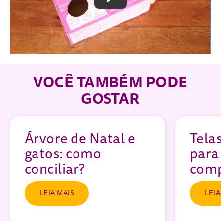
Play
VOCÊ TAMBÉM PODE
GOSTAR
Árvore de Natal e
Tela
gatos: como
para
conciliar?
comp
LEIA MAIS
LEIA