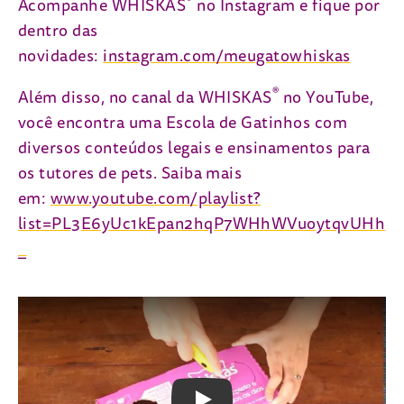
®
Acompanhe WHISKAS
no Instagram e fique por
dentro das
(open i
novidades:
instagram.com/meugatowhiskas
®
Além disso, no canal da WHISKAS
no YouTube,
você encontra uma Escola de Gatinhos com
diversos conteúdos legais e ensinamentos para
os tutores de pets. Saiba mais
em:
www.youtube.com/playlist?
list=PL3E6yUc1kEpan2hqP7WHhWVuoytqvUHh
(open in new tab)
_