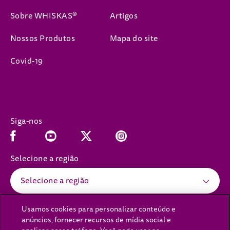
Sobre WHISKAS®
Artigos
Nossos Produtos
Mapa do site
Covid-19
Siga-nos
Facebook (opens in new window)
Youtube (opens in new window)
Instagram (opens in new window)
x (opens in new window)
Selecione a região
Selecione a região
Usamos cookies para personalizar conteúdo e
anúncios, fornecer recursos de mídia social e
(opens in new window)
(opens in new window)
Política de Privacidade
Política de cookies