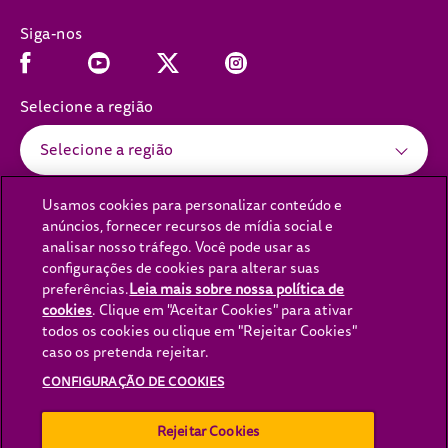
Siga-nos
Facebook (opens in new window)
Youtube (opens in new window)
Instagram (opens in new window)
x (opens in new window)
Selecione a região
Selecione a região
Usamos cookies para personalizar conteúdo e
anúncios, fornecer recursos de mídia social e
(opens in new window)
(opens in new window)
Política de Privacidade
Política de cookies
analisar nosso tráfego. Você pode usar as
configurações de cookies para alterar suas
(opens in new window)
(opens in new window)
Aviso Legal
Acessibilidade
preferências.
Leia mais sobre nossa política de
(opens in new
Fale Conosco
Lei da Escravidão Moderna
cookies
(opens in a new tab)
. Clique em "Aceitar Cookies" para ativar
todos os cookies ou clique em "Rejeitar Cookies"
(opens in new window)
(opens in new window
Lei Transparência Cadeia
Opções de Anúncio
caso os pretenda rejeitar.
(opens in new window)
Carreiras
Configuração de cookies
CONFIGURAÇÃO DE COOKIES
Rejeitar Cookies
Copyright© Mars 2026 WHISKAS® - Todos os direitos reservados.