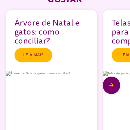
Árvore de Natal e
Tela
gatos: como
para
conciliar?
comp
LEIA MAIS
LEIA