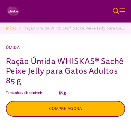
Pular para o conteúdo principa
Início
/
Ração Úmida WHISKAS® Sachê Peixe Jelly para Gatos Adultos 85 g
Breadcrumb
ÚMIDA
Ração Úmida WHISKAS® Sachê
Peixe Jelly para Gatos Adultos
85 g
Tamanhos disponíveis:
85 g
COMPRE AGORA