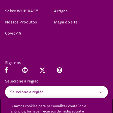
Sobre WHISKAS®
Artigos
Nossos Produtos
Mapa do site
Covid-19
Siga-nos
Facebook (opens in new window)
Youtube (opens in new window)
Instagram (opens in new window)
x (opens in new window)
Selecione a região
Selecione a região
Usamos cookies para personalizar conteúdo e
anúncios, fornecer recursos de mídia social e
(opens in new window)
(opens in new window)
Política de Privacidade
Política de cookies