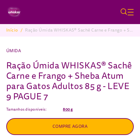
Pular para o conteúdo principa
Início
/
Ração Úmida WHISKAS® Sachê Carne e Frango + Sheba Atum para Gatos Adultos 85 g - LEVE 9 PAGUE 7
Breadcrumb
ÚMIDA
Ração Úmida WHISKAS® Sachê
Carne e Frango + Sheba Atum
para Gatos Adultos 85 g - LEVE
9 PAGUE 7
Tamanhos disponíveis:
800 g
COMPRE AGORA