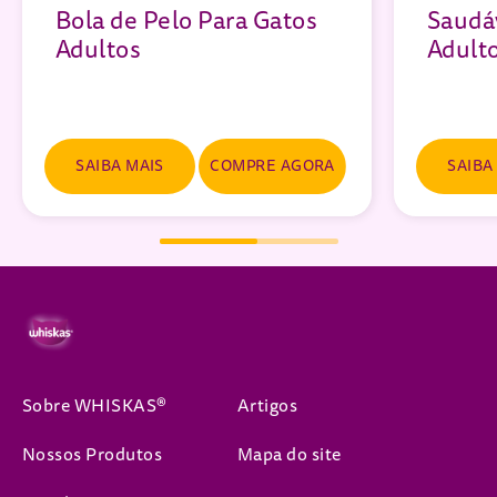
Bola de Pelo Para Gatos
Saudá
Adultos
Adulto
SAIBA MAIS
COMPRE AGORA
SAIBA
Sobre WHISKAS®
Artigos
Nossos Produtos
Mapa do site