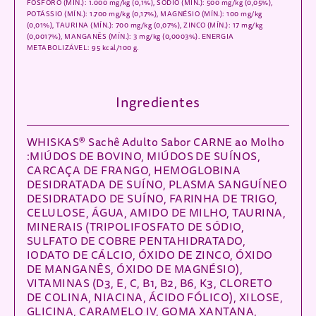
FÓSFORO (MÍN.): 1.000 mg/kg (0,1%), SÓDIO (MÍN.): 500 mg/kg (0,05%),
POTÁSSIO (MÍN.): 1.700 mg/kg (0,17%), MAGNÉSIO (MÍN.): 100 mg/kg
(0,01%), TAURINA (MÍN.): 700 mg/kg (0,07%), ZINCO (MÍN.): 17 mg/kg
(0,0017%), MANGANÊS (MÍN.): 3 mg/kg (0,0003%). ENERGIA
METABOLIZÁVEL: 95 kcal/100 g.
Ingredientes
WHISKAS® Sachê Adulto Sabor CARNE ao Molho
:MIÚDOS DE BOVINO, MIÚDOS DE SUÍNOS,
CARCAÇA DE FRANGO, HEMOGLOBINA
DESIDRATADA DE SUÍNO, PLASMA SANGUÍNEO
DESIDRATADO DE SUÍNO, FARINHA DE TRIGO,
CELULOSE, ÁGUA, AMIDO DE MILHO, TAURINA,
MINERAIS (TRIPOLIFOSFATO DE SÓDIO,
SULFATO DE COBRE PENTAHIDRATADO,
IODATO DE CÁLCIO, ÓXIDO DE ZINCO, ÓXIDO
DE MANGANÊS, ÓXIDO DE MAGNÉSIO),
VITAMINAS (D3, E, C, B1, B2, B6, K3, CLORETO
DE COLINA, NIACINA, ÁCIDO FÓLICO), XILOSE,
GLICINA, CARAMELO IV, GOMA XANTANA,