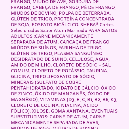
FRANGO, MIÚDO DE AVE, GORDURA DE
FRANGO, CABEÇA DE FRANGO, PÉ DE FRANGO,
MIÚDOS DE BOVINO, POLPA DE BETERRABA,
GLÚTEN DE TRIGO, PROTEÍNA CONCENTRADA
DE SOJA, FOSFATO BICÁLCICO. SHEBA® Cortes
Selecionados Sabor Atum Marinado PARA GATOS
ADULTOS :CARNE MECANICAMENTE
SEPARADA DE ATUM, CARCAÇA DE FRANGO,
MIÚDOS DE SUÍNOS, FARINHA DE TRIGO,
GLÚTEN DE TRIGO, PLASMA SANGUÍNEO
DESIDRATADO DE SUÍNO, CELULOSE, ÁGUA,
AMIDO DE MILHO, CLORETO DE SÓDIO – SAL
COMUM, CLORETO DE POTÁSSIO, TAURINA,
GLICINA, TRIPOLIFOSFATO DE SÓDIO,
MINERAIS (SULFATO DE COBRE
PENTAHIDRATADO, IODATO DE CÁLCIO, ÓXIDO
DE ZINCO, ÓXIDO DE MANGANÊS, ÓXIDO DE
MAGNÉSIO), VITAMINAS (D3, E, C, B1, B2, B6, K3,
CLORETO DE COLINA, NIACINA, ÁCIDO
FÓLICO), XILOSE, GOMA XANTANA. EVENTUAIS
SUBSTITUTIVOS: CARNE DE ATUM, CARNE
MECANICAMENTE SEPARADA DE AVES,
MIÚDOS DE AVES, MIÚDOS DE BOVINO,