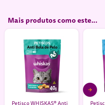
Mais produtos como este...
Petisco WHISKAS® Anti
Petis