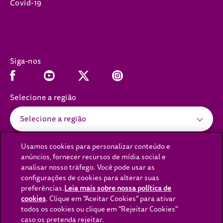
Covid-19
Siga-nos
Facebook (opens in new window)
Youtube (opens in new window)
Instagram (opens in new window)
x (opens in new window)
Selecione a região
Selecione a região
Usamos cookies para personalizar conteúdo e
anúncios, fornecer recursos de mídia social e
(opens in new window)
(opens in new window)
Política de Privacidade
Política de cookies
analisar nosso tráfego. Você pode usar as
configurações de cookies para alterar suas
(opens in new window)
(opens in new window)
Aviso Legal
Acessibilidade
preferências.
Leia mais sobre nossa política de
(opens in new
Fale Conosco
Lei da Escravidão Moderna
cookies
(opens in a new tab)
. Clique em "Aceitar Cookies" para ativar
todos os cookies ou clique em "Rejeitar Cookies"
(opens in new window)
(opens in new window
Lei Transparência Cadeia
Opções de Anúncio
caso os pretenda rejeitar.