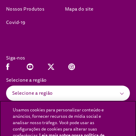
Nossos Produtos
Mapa do site
Covid-19
Siga-nos
Facebook (opens in new window)
Youtube (opens in new window)
Instagram (opens in new window)
x (opens in new window)
Selecione a região
Selecione a região
Usamos cookies para personalizar conteúdo e
anúncios, fornecer recursos de mídia social e
(opens in new window)
(opens in new window)
Política de Privacidade
Política de cookies
analisar nosso tráfego. Você pode usar as
configurações de cookies para alterar suas
(opens in new window)
(opens in new window)
Aviso Legal
Acessibilidade
preferências.
Leia mais sobre nossa política de