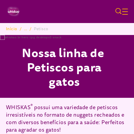
Pular para o conteúdo principa
Início
/
...
/
Petisco
Breadcrumb
Nossa linha de
Petiscos para
gatos
®
WHISKAS
possui uma variedade de petiscos
irresistíveis no formato de nuggets recheados e
com diversos benefícios para a saúde: Perfeitos
para agradar os gatos!